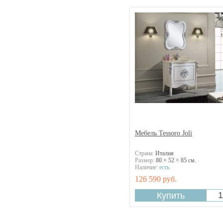
Markiza
Matrix
Melissa
Mia
Mimo
Modena
Monza
Nicole
Novella
Olivia
Opera
Oreiro
Ortensia
Мебель Tessoro Joli
Palace
Palace New
Страна:
Италия
Paolo
Размер:
80 × 52 × 85 см.
Наличие:
есть
Petunia
126 590 руб.
Poli
Polo
Prato
Prestige Bel Canto
Prime