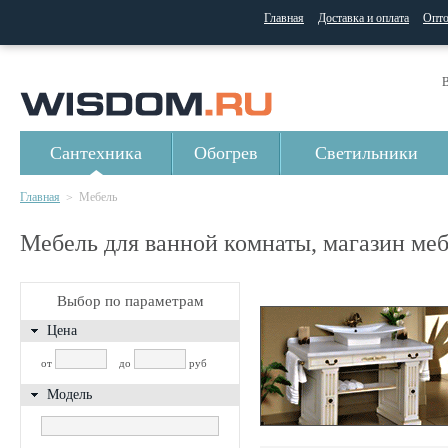
Главная
Доставка и оплата
Опт
В
Сантехника
Обогрев
Светильники
Главная
Мебель
>
Мебель для ванной комнаты, магазин ме
Выбор по параметрам
Цена
от
до
руб
Модель