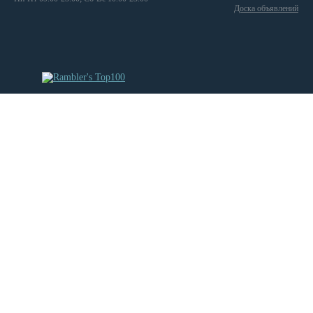
Доска объявлений
Tivoli
Trend
Trevi
Treviso
Trocadero
True Oak
Uffizi
Uve
Valente
Vanessa
Velluto
Ventuno
Venus
Vilma
Viola
Vision
Vita
Vitta Individual
Vitta S
Westminster
X-Large