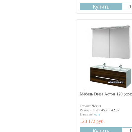
Ювента
Caterina
Charlotte
Classic
Color
Communs
Connect
Connect Space
Corso
Creta
Cristina
Crocus
Daylight
Dione
Donato
Donna
Мебель Dreja Астон 120 (оре
Dune
Durastyle
Страна:
Чехия
Размер:
119 × 45.2 × 42 см.
Eco
Наличие:
есть
Eden
123 172 руб.
Esplanade
Eva