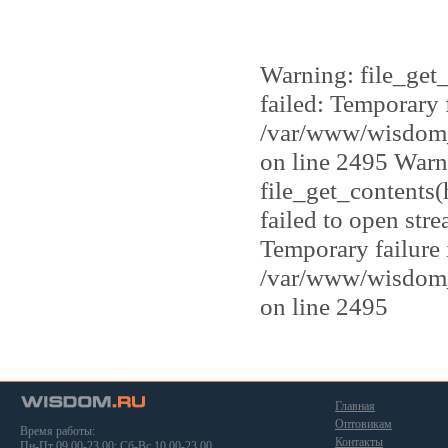
Pro
Pro New
Pro S
Warning: file_get
PuraVida
failed: Temporary 
Retro
/var/www/wisdom_
Rimini
Rivoli
on line 2495 Warn
Rodi
file_get_contents
Romantica
Royal Комфорт
failed to open str
Royal Престиж
Temporary failure 
Rufina
/var/www/wisdom_
Silvia
Sofi
on line 2495
Sole
Sorizo
Stella
Storm
Strada
Главная
Tenerezza
Оптовикам
Время работы:
Ticino
Контакты
Пн-Пт 09.00-23.00; Сб-Вс 10.00-23.00