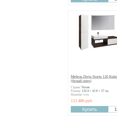
Fidelio
Fiori
Gap
Grand Palais
Greta
Guinone
Happy D.2
Hommage
Image
Inn
Irene
Isabella
Ivone
Joli
Мебель Dreja Storm 120 Kube
Kartell
(белый-орех)
LB3
Страна:
Чехия
Размер:
120.4 × 45.8 × 37 см.
La Belle
Наличие:
есть
Lily
123 486 руб.
Lino
Lipari
Lux