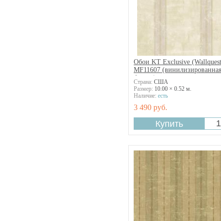
Обои KT Exclusive (Wallquest
MF11607 (винилизированна
бумага)
Страна:
США
Размер:
10.00 × 0.52 м.
Наличие:
есть
3 490 руб.