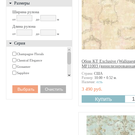
Размеры
Ширина рулона
от
до
м
Длина рулона
от
до
м
Серия
Champagne Florals
Classical Elegance
Обои KT Exclusive (Wallquest
MF11003 (винилизированна
Gossamer
бумага)
Sapphire
Страна:
США
Размер:
10.00 × 0.52 м.
Toiles de Jouy
Наличие:
есть
Villa d'Este
3 490 руб.
Watercolor Florals