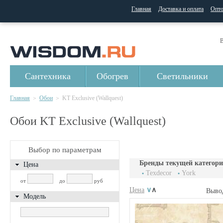
Главная
Доставка и оплата
Опт
В
Сантехника
Обогрев
Светильники
Главная
Обои
KT Exclusive (Wallquest)
>
>
Обои KT Exclusive (Wallquest)
Выбор по параметрам
Бренды текущей категори
Цена
Texdecor
York
от
до
руб
Цена
∨
∧
Выво
Модель