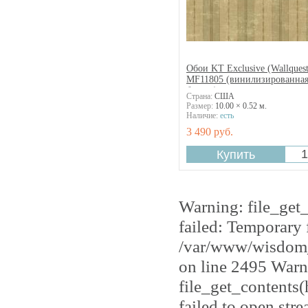
Обои KT Exclusive (Wallquest
MF11805 (винилизированна
бумага)
Страна:
США
Размер:
10.00 × 0.52 м.
Наличие:
есть
3 490 руб.
Warning: file_get
failed: Temporary 
/var/www/wisdom_
on line 2495 Warn
file_get_contents
failed to open str