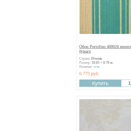
Paloma
Perspectives
Portovenere
Purle Quartz
Rose Garden
San Marco
Sapphire
Обои Portofino 400026 винил
Shadows/Wall
бумаге
The Gardens of Amsterdam
Страна:
Италия
Toiles de Jouy
Размер:
10.05 × 0.70 м.
Velluti
Наличие:
есть
Villa Coppenrath 2014
6 775 руб.
Villa d'Este
Watercolor Florals