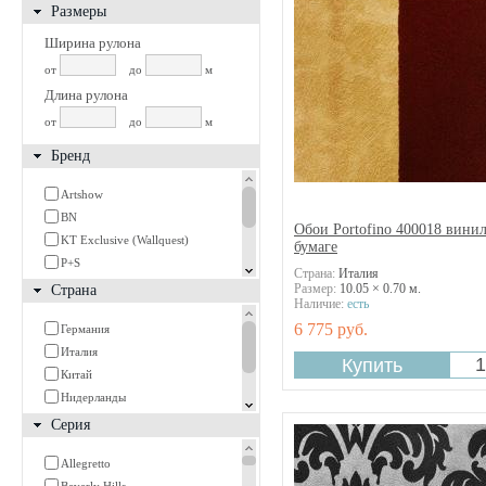
Размеры
Ширина рулона
от
до
м
Длина рулона
от
до
м
Бренд
Artshow
BN
Обои Portofino 400018 винил
KT Exclusive (Wallquest)
бумаге
P+S
Страна:
Италия
Portofino
Размер:
10.05 × 0.70 м.
Страна
Наличие:
есть
Rasch
6 775 руб.
Германия
Texdecor
Италия
York
Китай
Нидерланды
США
Серия
Франция
Allegretto