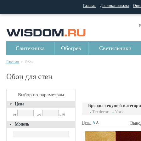
Главная
Доставка и оплата
Опт
В
Сантехника
Обогрев
Светильники
Главная
Обои
>
Обои для стен
Выбор по параметрам
Цена
Бренды текущей категори
Texdecor
York
от
до
руб
Цена
∨
∧
Выво
Модель