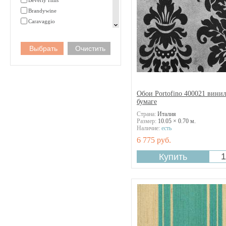
Beverly Hills
Brandywine
Caravaggio
Champagne Florals
Classical Elegance
Colorado
Diamonds are forever
Divine
Dolce Vita
Обои Portofino 400021 винил
Fregate
бумаге
French Dressing
Страна:
Италия
Gossamer
Размер:
10.05 × 0.70 м.
Happy Valley
Наличие:
есть
Infinity
6 775 руб.
Jaypur
Jules Et Julie
Kashmir
La Vie En Rose
Nob Hill
Organza
Orpheo
Palazzo Ducale