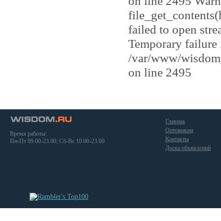
on line 2495 Warn
file_get_contents
failed to open str
Temporary failure 
/var/www/wisdom_
on line 2495
Главная
Оптовикам
Время работы:
Контакты
Пн-Пт 09.00-23.00; Сб-Вс 10.00-23.00
Доска объявлений