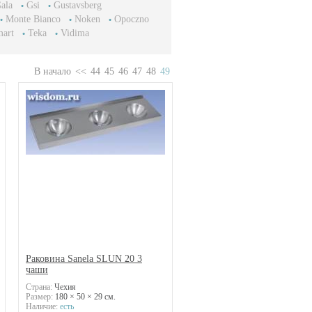
ala
Gsi
Gustavsberg
Monte Bianco
Noken
Opoczno
art
Teka
Vidima
В начало
<<
44
45
46
47
48
49
Раковина Sanela SLUN 20 3
чаши
Страна:
Чехия
Размер:
180 × 50 × 29 см.
Наличие:
есть