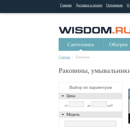
Главная
Доставка и оплата
Оптовикам
О
Сантехника
Обогрев
Главная
Раковины
>
Раковины, умывальники
Выбор по параметрам
Цена
от
до
руб
Модель