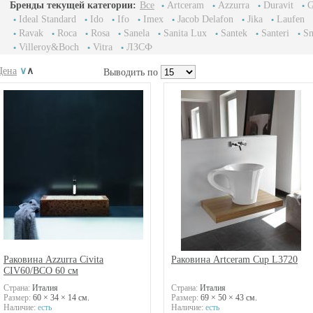
Бренды текущей категории:
Все
Artceram
Azzurra
Duravit
G
Ideal Standard
Ido
Ifo
Imex
Jacob Delafon
Jika
Laufen
Ravak
Roca
Rosa
Sanela
Sanita Lux
Santek
Santeri
Sm
Villeroy&Boch
Vitra
ЛЗСФ
Цена
∨
∧
Выводить по
Раковина Azzurra Civita
Раковина Artceram Cup L3720
CIV60/BCO 60 см
Страна:
Италия
Страна:
Италия
Размер:
60 × 34 × 14 см.
Размер:
69 × 50 × 43 см.
Наличие:
есть
Наличие:
есть