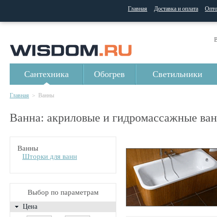
Главная
Доставка и оплата
Опт
В
Сантехника
Обогрев
Светильники
Главная
Ванны
>
Ванна: акриловые и гидромассажные ван
Ванны
Шторки для ванн
Выбор по параметрам
Цена