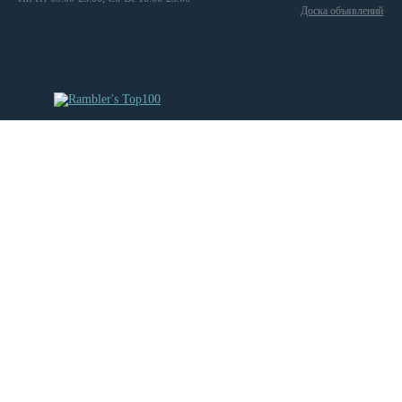
Доска объявлений
Спарта
Тенерифе
Троя
Эдера
Эфес