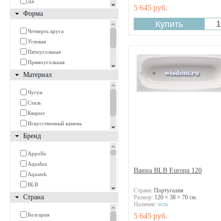
Да
5 645 руб.
Форма
Четверть круга
Угловая
Пятиугольная
Прямоугольная
Овальная
Материал
Круглая
Чугун
Асимметричная
Сталь
Кварил
Искусственный камень
Акрил
Бренд
Appollo
Aqualux
Ванна BLB Europa 120
Aquatek
BLB
Страна:
Португалия
Bach
Страна
Размер:
120 × 38 × 70 см.
Наличие:
есть
Bas
Болгария
5 645 руб.
Bette