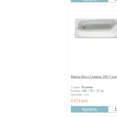
Vidima
Briana
Villeroy&Boch
Canotto
Vitra
Casablanca
Cavallo
Charitka
Cleo
Comfort
Contesa
Continental
Diapason
Durastyle
Ebony
Flora
Ванна Roca Contesa 100 (стал
Gaia
Haiti
Страна:
Испания
Helios
Размер:
100 × 70 × 37 см.
Hera
Наличие:
есть
Iris
6 874 руб.
Izeo
Kasandra
Kleopatra