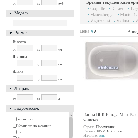
Бренды текущей категори
от
до
руб
Coquille
Duravit
Eag
Модель
Mauersberger
Monte Bi
Vagnerplast
Vidima
V
Цена
∨
∧
Выво
Размеры
Высота
от
до
см
Ширина
от
до
см
Длина
от
до
см
Литраж
от
до
л.
Гидромассаж
Ванна BLB Europa Mini 105
сидячая
Установлен
Установка по желанию
Страна:
Португалия
Размер:
105 × 37 × 70 см.
Нет
Наличие:
есть