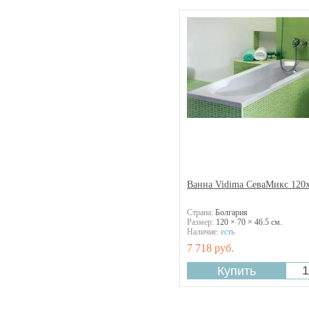
LaBette
Malibu
Matrix
Melanie
Melite
Milba
Minerva
My Art
Neon
Nike
Nymfa
Nysa
Oberon
Ванна Vidima СеваМикс 120
Optima
Parallel
Страна:
Болгария
Размер:
120 × 70 × 46.5 см.
Paria
Наличие:
есть
Penelope
7 718 руб.
Prague
Prelude
Princess-N
Repos