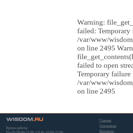
Selena
Soissons
Starck
Warning: file_get
Super Repos
Swing
failed: Temporary 
Thera
/var/www/wisdom_
Venice
Veronela
on line 2495 Warn
Александрия
file_get_contents
Аполлония
failed to open str
Вавилон
Ибица
Temporary failure 
Карфаген
/var/www/wisdom_
Корсика
on line 2495
Майорка
Монако
Оливия
Пальмира
Помпеи
Римини
Главная
Оптовикам
Сибарис
Время работы:
Контакты
Пн-Пт 09.00-23.00; Сб-Вс 10.00-23.00
Сиракузы