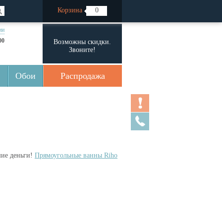
Корзина
0
ии
00
Возможны скидки.
Звоните!
Обои
Распродажа
шие деньги!
Прямоугольные ванны Riho