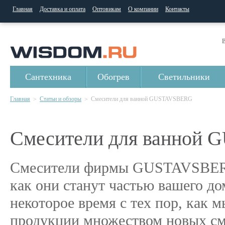
Главная
Доставка и оплата
Оптовикам
О компании
Контакты
В
Сантехника
Обогрев
Светильники
Главная
Статьи и обзоры
Смесители для ванной GUSTAVSBERG
>
>
Смесители для ванной
Смесители фирмы GUSTAVSBERG 
как они станут частью вашего д
некоторое время с тех пор, как
продукции множеством новых сме