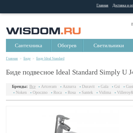
Главная
Доставка и о
В
Сантехника
Обогрев
Светильники
Главная
Биде
Биде Ideal Standard
>
>
Биде подвесное Ideal Standard Simply U 
Бренды:
Все
Artceram
Azzurra
Duravit
Gala
Gsi
Gus
Noken
Opoczno
Roca
Rosa
Santek
Vidima
Villeroy