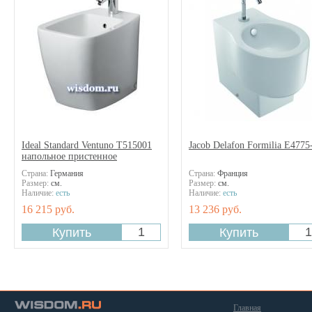
Ideal Standard Ventuno T515001
Jacob Delafon Formilia E4775
напольное пристенное
Страна:
Германия
Страна:
Франция
Размер:
см.
Размер:
см.
Наличие:
есть
Наличие:
есть
16 215 руб.
13 236 руб.
Главная