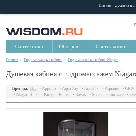
Главная
Доставка и о
В
Сантехника
Обогрев
Светильники
Главная
Гидромассажные кабины
Гидромассажные кабины Niagara
>
>
Душевая кабина с гидромассажем Niagara
Бренды:
Все
Appollo
Aqua Joy
Aqualux
Aquanet
CRW
Niagara Lux
Parly
Potter
Ravak
Serena
Sunway
Sve