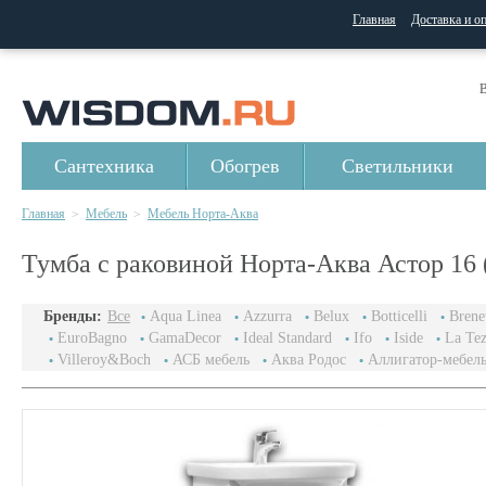
Главная
Доставка и о
В
Сантехника
Обогрев
Светильники
Главная
Мебель
Мебель Норта-Аква
>
>
Тумба с раковиной Норта-Аква Астор 16 
Бренды:
Все
Aqua Linea
Azzurra
Belux
Botticelli
Brenet
EuroBagno
GamaDecor
Ideal Standard
Ifo
Iside
La Te
Villeroy&Boch
АСБ мебель
Аква Родос
Аллигатор-мебел