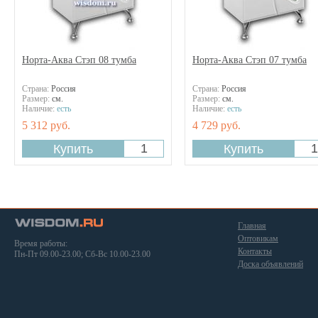
Норта-Аква Стэп 08 тумба
Норта-Аква Стэп 07 тумба
Страна:
Россия
Страна:
Россия
Размер:
см.
Размер:
см.
Наличие:
есть
Наличие:
есть
5 312 руб.
4 729 руб.
Главная
Оптовикам
Время работы:
Контакты
Пн-Пт 09.00-23.00; Сб-Вс 10.00-23.00
Доска объявлений