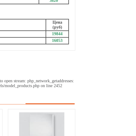
3820
Цена
(руб)
19844
16053
 to open stream: php_network_getaddresses:
ls/model_products.php on line 2452