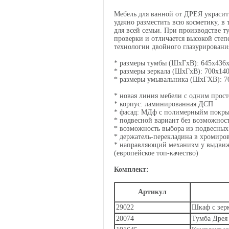
Мебель для ванной от ДРЕЯ украсит
удачно разместить всю косметику, в
для всей семьи. При производстве 
проверки и отличается высокой сте
технологии двойного глазурирования
* размеры тумбы (ШхГхВ): 645х436
* размеры зеркала (ШхГхВ): 700х14
* размеры умывальника (ШxГХВ): 7
* новая линия мебели с одним про
* корпус: ламинированная ДСП
* фасад: МДф с полимерныйм покр
* подвесной вариант без возможнос
* возможность выбора из подвесны
* держатель-перекладина в хромиро
* направляющий механизм у выдвижн
(европейское топ-качество)
Комплект:
Артикул
29022
Шкаф с зер
20074
Тумба Дрея 