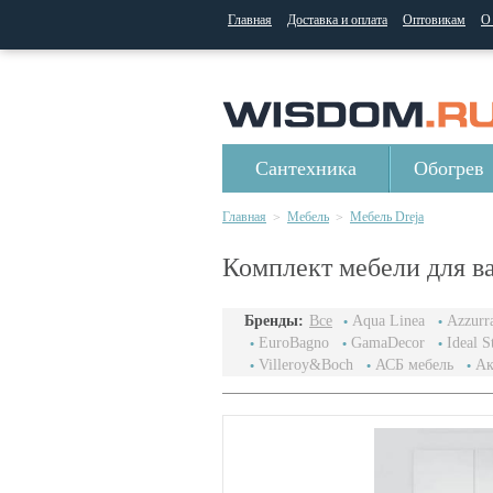
Главная
Доставка и оплата
Оптовикам
О
Сантехника
Обогрев
Главная
Мебель
Мебель Dreja
>
>
Комплект мебели для ва
Бренды:
Все
Aqua Linea
Azzurr
EuroBagno
GamaDecor
Ideal S
Villeroy&Boch
АСБ мебель
Ак