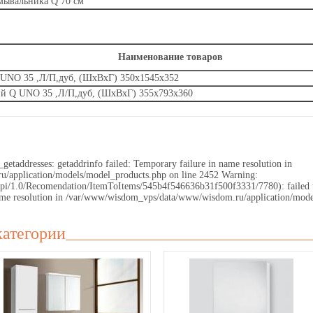
мывальника Q 70 см
Наименование товаров
 UNO 35 ,Л/П,дуб, (ШxВxГ) 350x1545x352
й Q UNO 35 ,Л/П,дуб, (ШxВxГ) 355x793x360
getaddresses: getaddrinfo failed: Temporary failure in name resolution in
application/models/model_products.php on line 2452 Warning:
.ru/api/1.0/Recomendation/ItemToItems/545b4f546636b31f500f3331/7780): failed
 name resolution in /var/www/wisdom_vps/data/www/wisdom.ru/application/mode
категории