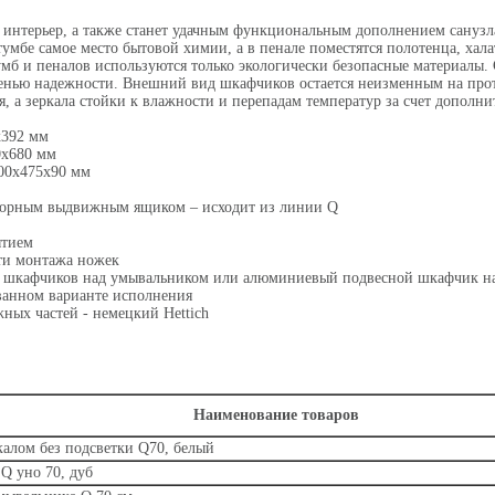
 интерьер, а также станет удачным функциональным дополнением санузла
 тумбе самое место бытовой химии, а в пенале поместятся полотенца, ха
тумб и пеналов используются только экологически безопасные материалы
пенью надежности. Внешний вид шкафчиков остается неизменным на прот
, а зеркала стойки к влажности и перепадам температур за счет дополни
х392 мм
0х680 мм
00x475х90 мм
сторным выдвижным ящиком – исходит из линии Q
ытием
ти монтажа ножек
х шкафчиков над умывальником или алюминиевый подвесной шкафчик н
ванном варианте исполнения
ых частей - немецкий Hettich
Наименование товаров
калом без подсветки Q70, белый
Q уно 70, дуб