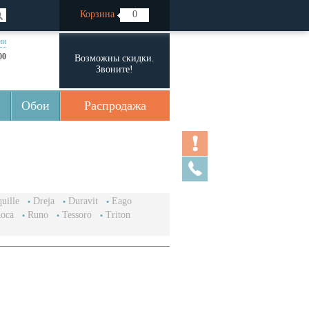
Корзина
0
ии
00
Возможны скидки.
Звоните!
Обои
Распродажа
uille
Dreja
Duravit
Eago
oca
Runo
Tessoro
Triton