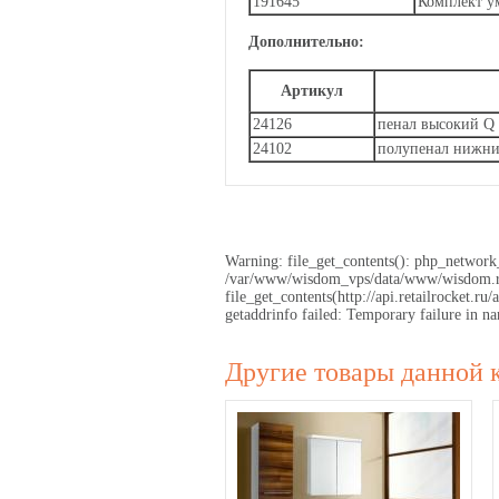
191645
Комплект у
Дополнительно:
Артикул
24126
пенал высокий Q
24102
полупенал нижни
Warning: file_get_contents(): php_network_
/var/www/wisdom_vps/data/www/wisdom.ru/
file_get_contents(http://api.retailrocket
getaddrinfo failed: Temporary failure in
Другие товары данной 