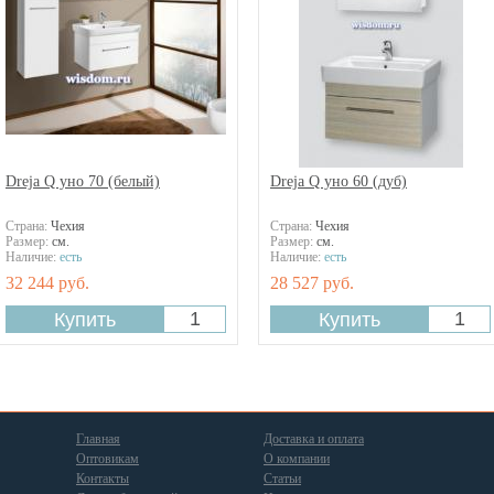
Dreja Q уно 70 (белый)
Dreja Q уно 60 (дуб)
Страна:
Чехия
Страна:
Чехия
Размер:
см.
Размер:
см.
Наличие:
есть
Наличие:
есть
32 244 руб.
28 527 руб.
Главная
Доставка и оплата
Оптовикам
О компании
Контакты
Статьи