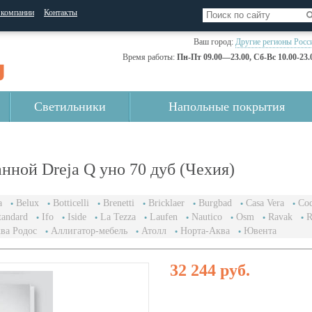
 компании
Контакты
Ваш город:
Другие регионы Росс
Время работы:
Пн-Пт 09.00—23.00, Сб-Вс 10.00-23.
Светильники
Напольные покрытия
нной Dreja Q уно 70 дуб (Чехия)
a
Belux
Botticelli
Brenetti
Bricklaer
Burgbad
Casa Vera
Coq
tandard
Ifo
Iside
La Tezza
Laufen
Nautico
Osm
Ravak
R
ва Родос
Аллигатор-мебель
Атолл
Норта-Аква
Ювента
32 244 руб.