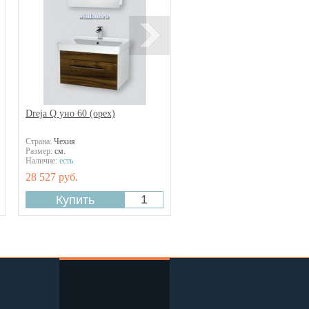
Dreja Q уно 60 (орех)
Страна:
Чехия
Размер:
см.
Наличие:
есть
28 527 руб.