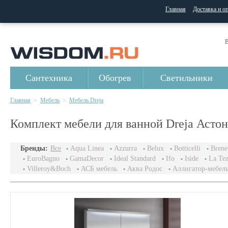
Главная
Доставка и о
В
Сантехника
Обогрев
Светильники
Главная
Мебель
Мебель Dreja
>
>
Комплект мебели для ванной Dreja Астон
Бренды:
Все
Aqua Linea
Azzurra
Belux
Botticelli
Brenet
EuroBagno
GamaDecor
Ideal Standard
Ifo
Iside
La Te
Villeroy&Boch
АСБ мебель
Аква Родос
Аллигатор-мебел