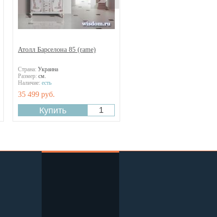
Атолл Барселона 85 (rame)
Страна:
Украина
Размер:
см.
Наличие:
есть
35 499 руб.