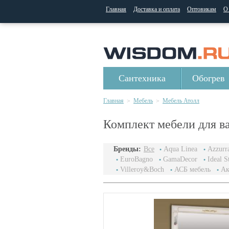
Главная
Доставка и оплата
Оптовикам
О
Сантехника
Обогрев
Главная
Мебель
Мебель Атолл
>
>
Комплект мебели для в
Бренды:
Все
Aqua Linea
Azzurr
EuroBagno
GamaDecor
Ideal S
Villeroy&Boch
АСБ мебель
Ак