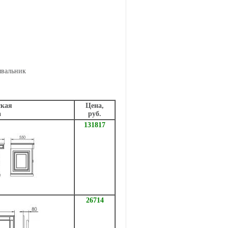
ывальник
ская
Цена,
а
руб.
131817
26714