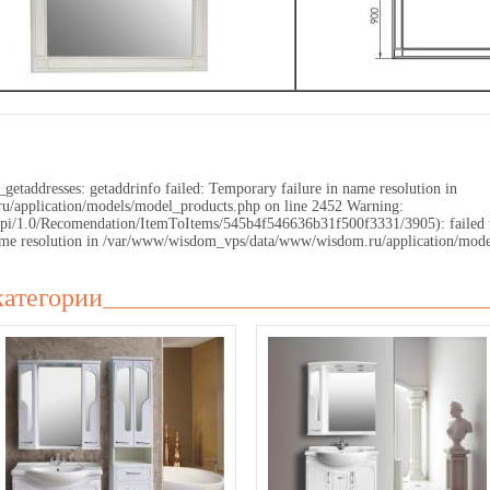
getaddresses: getaddrinfo failed: Temporary failure in name resolution in
application/models/model_products.php on line 2452 Warning:
.ru/api/1.0/Recomendation/ItemToItems/545b4f546636b31f500f3331/3905): failed
 name resolution in /var/www/wisdom_vps/data/www/wisdom.ru/application/mode
категории