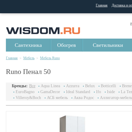
Главная
Доставка и о
В
Сантехника
Обогрев
Светильники
Главная
Мебель
Мебель Runo
>
>
Runo Пенал 50
Бренды:
Все
Aqua Linea
Azzurra
Belux
Botticelli
Brenet
EuroBagno
GamaDecor
Ideal Standard
Ifo
Iside
La Te
Villeroy&Boch
АСБ мебель
Аква Родос
Аллигатор-мебел