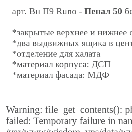
арт. Вн П9 Runo -
Пенал 50
бе
*закрытые верхнее и нижнее 
*два выдвижных ящика в цен
*отделение для халата
*материал корпуса: ДСП
*материал фасада: МДФ
Warning: file_get_contents(): 
failed: Temporary failure in na
/var/www/wisdom_vps/data/ww