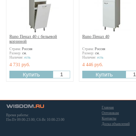
Runo Пенал 40 с бельевой
Runo Пенал 40
корзиной
Страна:
Россия
Страна:
Россия
Размер:
см.
Размер:
см.
Наличие:
есть
Наличие:
есть
4 731 руб.
4 446 руб.
Главная
Оптовикам
Время работы:
Контакты
Пн-Пт 09.00-23.00; Сб-Вс 10.00-23.00
Доска объявлений