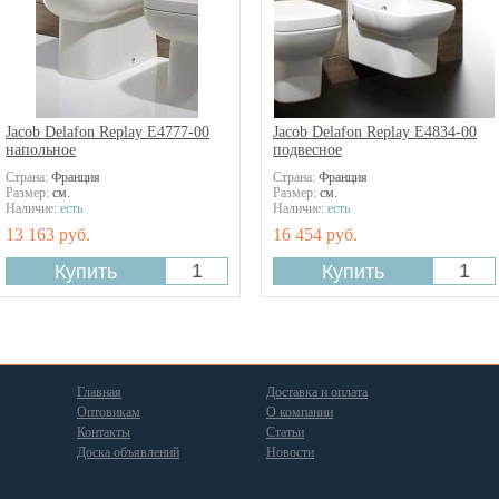
Jacob Delafon Replay E4777-00
Jacob Delafon Replay E4834-00
напольное
подвесное
Страна:
Франция
Страна:
Франция
Размер:
см.
Размер:
см.
Наличие:
есть
Наличие:
есть
13 163 руб.
16 454 руб.
Главная
Доставка и оплата
Оптовикам
О компании
Контакты
Статьи
Доска объявлений
Новости