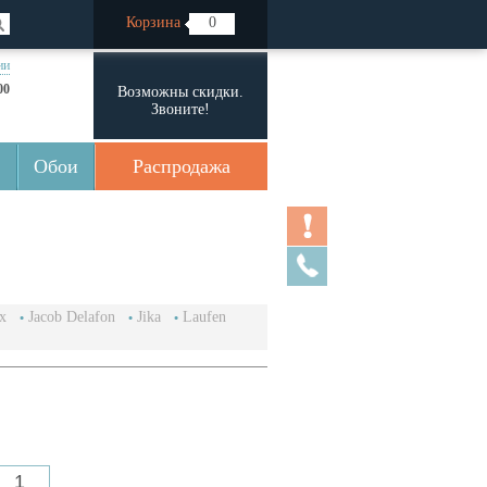
Корзина
0
ии
00
Возможны скидки.
Звоните!
Обои
Распродажа
x
Jacob Delafon
Jika
Laufen