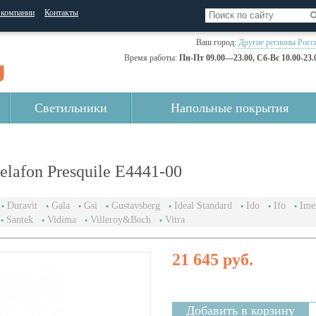
 компании
Контакты
Ваш город:
Другие регионы Росс
Время работы:
Пн-Пт 09.00—23.00, Сб-Вс 10.00-23.
Светильники
Напольные покрытия
elafon Presquile E4441-00
Duravit
Gala
Gsi
Gustavsberg
Ideal Standard
Ido
Ifo
Ime
Santek
Vidima
Villeroy&Boch
Vitra
21 645 руб.