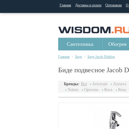
Главная
Доставка и оплата
Оптовикам
О
Сантехника
Обогрев
Главная
Биде
Биде Jacob Delafon
>
>
Биде подвесное Jacob D
Бренды:
Все
Artceram
Azzurra
Noken
Opoczno
Roca
Rosa