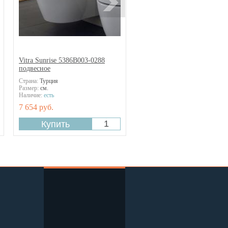
Vitra Sunrise 5386В003-0288
подвесное
Страна:
Турция
Размер:
см.
Наличие:
есть
7 654 руб.