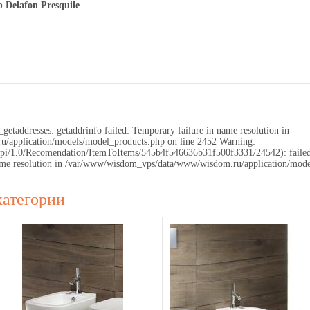
b Delafon Presquile
getaddresses: getaddrinfo failed: Temporary failure in name resolution in
application/models/model_products.php on line 2452 Warning:
.ru/api/1.0/Recomendation/ItemToItems/545b4f546636b31f500f3331/24542): faile
 name resolution in /var/www/wisdom_vps/data/www/wisdom.ru/application/mode
категории