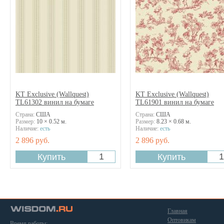
KT Exclusive (Wallquest)
KT Exclusive (Wallquest)
TL61302 винил на бумаге
TL61901 винил на бумаге
Страна:
США
Страна:
США
Размер:
10 × 0.52 м.
Размер:
8.23 × 0.68 м.
Наличие:
есть
Наличие:
есть
2 896 руб.
2 896 руб.
Главная
Оптовикам
Время работы: