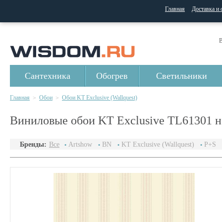
Главная
Доставка и 
В
Сантехника
Обогрев
Светильники
Главная
Обои
Обои KT Exclusive (Wallquest)
>
>
Виниловые обои KT Exclusive TL61301 
Бренды:
Все
Artshow
BN
KT Exclusive (Wallquest)
P+S