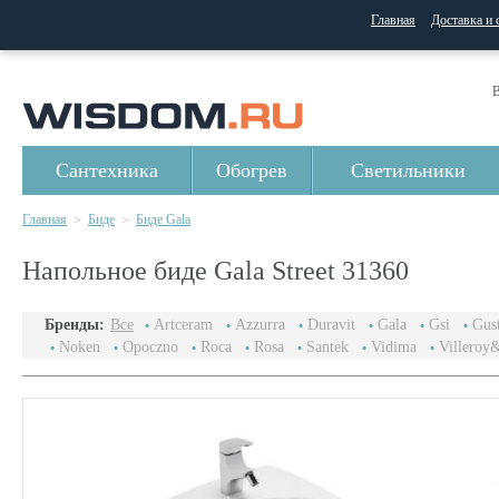
Главная
Доставка и 
В
Сантехника
Обогрев
Светильники
Главная
Биде
Биде Gala
>
>
Напольное биде Gala Street 31360
Бренды:
Все
Artceram
Azzurra
Duravit
Gala
Gsi
Gus
Noken
Opoczno
Roca
Rosa
Santek
Vidima
Villeroy