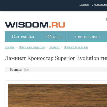
Главная
Доставка и 
В
Сантехника
Обогрев
Светильники
Главная
Напольные покрытия
Ламинат
Ламинат Кроностар
>
>
>
Ламинат Кроностар Superior Evolution тик
Бренды:
Все