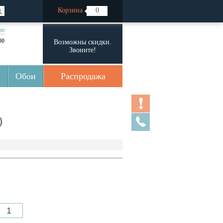
Корзина
0
ии
00
Возможны скидки.
Звоните!
Обои
Распродажа
)