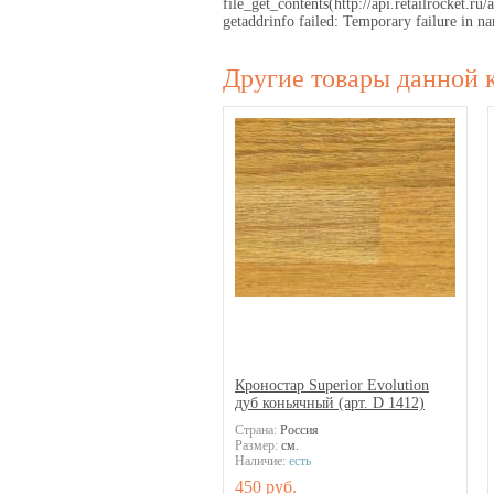
file_get_contents(http://api.retailrocket
getaddrinfo failed: Temporary failure in
Другие товары данной 
Кроностар Superior Evolution
дуб коньячный (арт. D 1412)
Страна:
Россия
Размер:
см.
Наличие:
есть
450 руб.