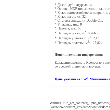
* Декор: дуб натуральный
* Основа:
HDF повышенной влагост
*
Класс износостойкости покрытия:
*
Класс нагрузки: 32
*
Система фиксации Double Clic
* Упаковка, шт.: 8
* Палетта, шт.: 60
2
* Площадь доски, м
: 0,2663
2
* Площадь упаковки, м
: 2,13
2
* Площадь палетты, м
: 127,824
Дополнительная информация:
Коллекция ламината Кроностар Super
со средней степенью нагрузки.
2
Цена указана за 1
м
. Минимальная
Warning: file_get_contents(): php_network_
/var/www/wisdom_vps/data/www/wisdom.ru/