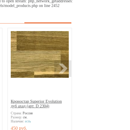
d to open stream: php_network_getaddresses:
ls/model_products.php on line 2452
Кроностар Superior Evolution
дуб ахад (арт. D 2304)
Страна:
Россия
Размер:
см.
Наличие:
есть
450 руб.