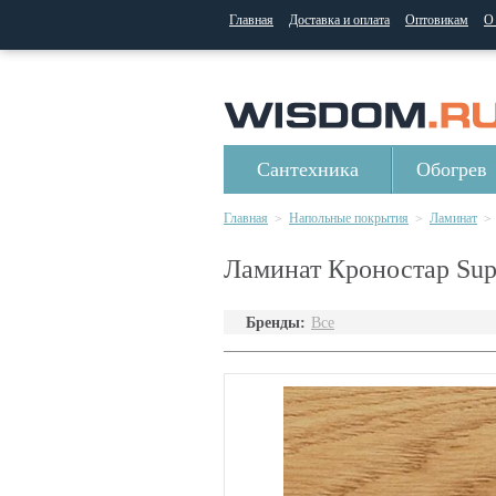
Главная
Доставка и оплата
Оптовикам
О
Сантехника
Обогрев
Главная
Напольные покрытия
Ламинат
>
>
>
Ламинат Кроностар Supe
Бренды:
Все