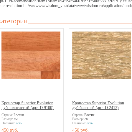
.ru/api/1.0/Recomendation/ItemToItems/545b4f546636b31f500f3331/26530): faile
 name resolution in /var/www/wisdom_vps/data/www/wisdom.ru/application/mode
категории
Кроностар Superior Evolution
Кроностар Superior Evolution
дуб золотистый (арт. D 9100)
дуб беленый (арт. D 2413)
Страна:
Россия
Страна:
Россия
Размер:
см.
Размер:
см.
Наличие:
есть
Наличие:
есть
450 руб.
450 руб.