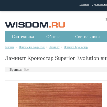
Главная
Доставка и 
В
Сантехника
Обогрев
Светильники
Главная
Напольные покрытия
Ламинат
Ламинат Кроностар
>
>
>
Ламинат Кроностар Superior Evolution ви
Бренды:
Все