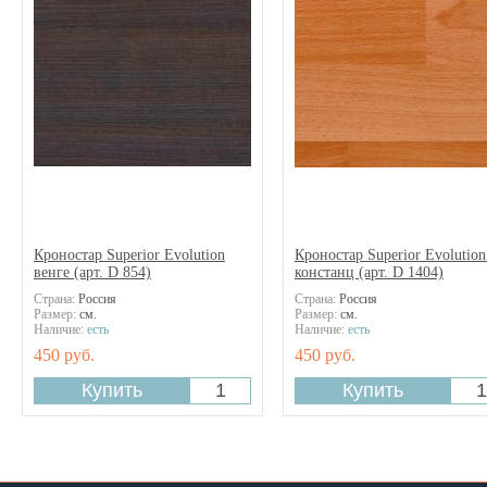
Кроностар Superior Evolution
Кроностар Superior Evolution
венге (арт. D 854)
констанц (арт. D 1404)
Страна:
Россия
Страна:
Россия
Размер:
см.
Размер:
см.
Наличие:
есть
Наличие:
есть
450 руб.
450 руб.