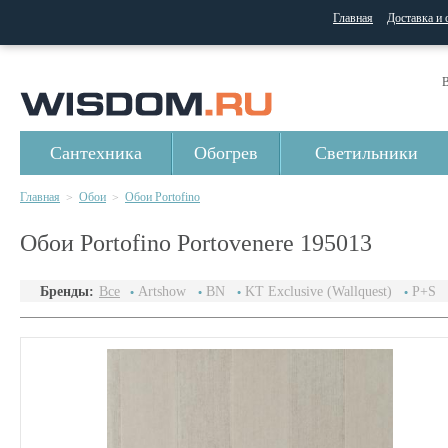
Главная
Доставка и 
В
Сантехника
Обогрев
Светильники
Главная
Обои
Обои Portofino
>
>
Обои Portofino Portovenere 195013
Бренды:
Все
Artshow
BN
KT Exclusive (Wallquest)
P+S