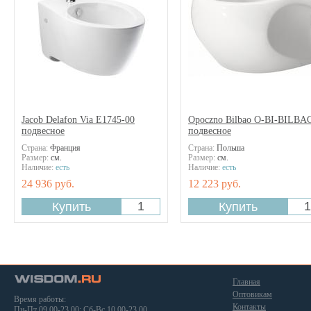
Jacob Delafon Via E1745-00
Opoczno Bilbao O-BI-BILBA
подвесное
подвесное
Страна:
Франция
Страна:
Польша
Размер:
см.
Размер:
см.
Наличие:
есть
Наличие:
есть
24 936 руб.
12 223 руб.
Главная
Оптовикам
Время работы:
Контакты
Пн-Пт 09.00-23.00; Сб-Вс 10.00-23.00