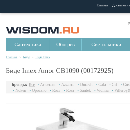
Главная
Доставка и 
В
Сантехника
Обогрев
Светильники
Главная
Биде
Биде Imex
>
>
Биде Imex Amor СB1090 (00172925)
Бренды:
Все
Artceram
Azzurra
Duravit
Gala
Gsi
Gus
Noken
Opoczno
Roca
Rosa
Santek
Vidima
Villeroy