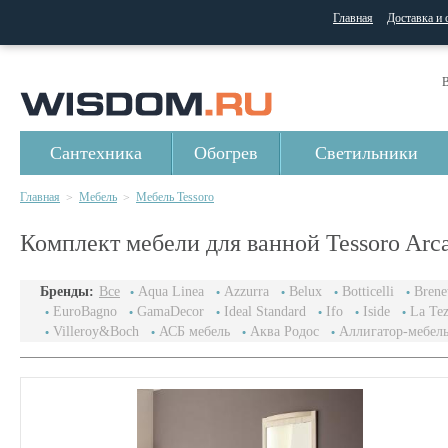
Главная
Доставка и 
В
Сантехника
Обогрев
Светильники
Главная
Мебель
Мебель Tessoro
>
>
Комплект мебели для ванной Tessoro Arca
Бренды:
Все
Aqua Linea
Azzurra
Belux
Botticelli
Brenet
EuroBagno
GamaDecor
Ideal Standard
Ifo
Iside
La Te
Villeroy&Boch
АСБ мебель
Аква Родос
Аллигатор-мебел