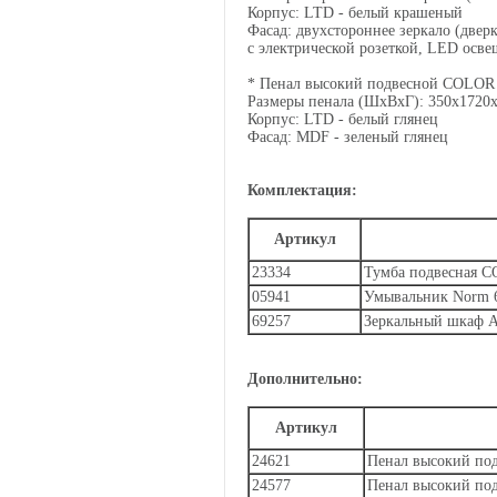
Корпус: LTD - белый крашеный
Фасад: двухстороннее зеркало (двер
с электрической розеткой, LED осв
* Пенал высокий подвесной COLOR
Размеры пенала (ШхВхГ): 350x1720
Корпус: LTD - белый глянец
Фасад: MDF -
зеленый
глянец
Комплектация:
Артикул
23334
Тумба подвесная 
05941
Умывальник Norm 
69257
Зеркальный шкаф
A
Дополнительно:
Артикул
24621
Пенал высокий по
24577
Пенал высокий по