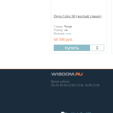
Dreja Color 60 (жeлтый глянец)
Страна:
Чехия
Размер:
см.
Наличие:
есть
68 598 руб.
Время работы:
Пн-Пт 09.00-23.00; Сб-Вс 10.00-23.00