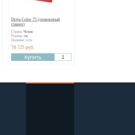
Dreja Color 75 (оранжевый
глянец)
Страна:
Чехия
Размер:
см.
Наличие:
есть
78 725 руб.