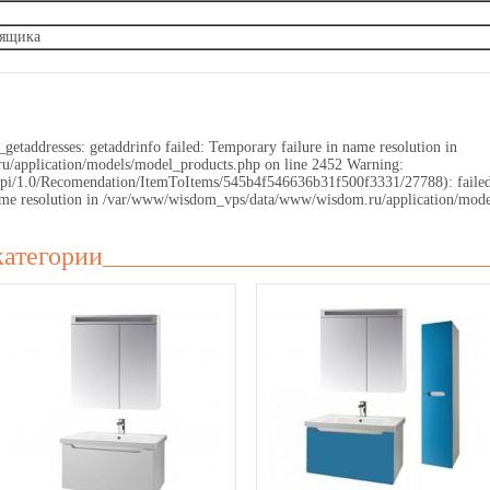
 ящика
getaddresses: getaddrinfo failed: Temporary failure in name resolution in
application/models/model_products.php on line 2452 Warning:
.ru/api/1.0/Recomendation/ItemToItems/545b4f546636b31f500f3331/27788): faile
 name resolution in /var/www/wisdom_vps/data/www/wisdom.ru/application/mode
категории