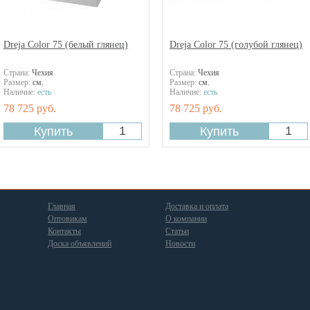
Dreja Color 75 (белый глянец)
Dreja Color 75 (голубой глянец)
Страна:
Чехия
Страна:
Чехия
Размер:
см.
Размер:
см.
Наличие:
есть
Наличие:
есть
78 725 руб.
78 725 руб.
Главная
Доставка и оплата
Оптовикам
О компании
Контакты
Статьи
Доска объявлений
Новости