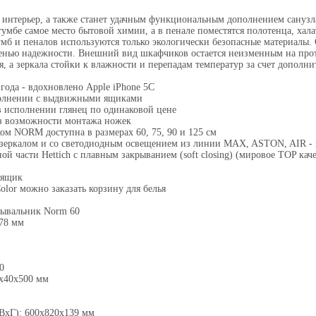
 интерьер, а также станет удачным функциональным дополнением санузла
 тумбе самое место бытовой химии, а в пенале поместятся полотенца, ха
тумб и пеналов используются только экологически безопасные материалы
пенью надежности. Внешний вид шкафчиков остается неизменным на прот
, а зеркала стойки к влажности и перепадам температур за счет дополни
года - вдохновлено Apple iPhone 5C
полнении с выдвижными ящиками
в исполнении глянец по одинаковой цене
ез возможности монтажа ножек
ом NORM доступна в размерах 60, 75, 90 и 125 см
 зеркалом и со светодиодным освещением из линии MAX, ASTON, AIR -
 части Hettich с плавным закрыванием (soft closing) (мировое TOP кач
 ящик
lor можно заказать корзину для белья
умывальник Norm 60
78 мм
0
х40х500 мм
ВхГ): 600x820x139 мм