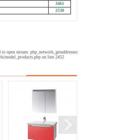
3461
2538
d to open stream: php_network_getaddresses:
ls/model_products.php on line 2452