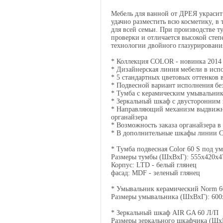
Мебель для ванной от ДРЕЯ украсит
удачно разместить всю косметику, в
для всей семьи. При производстве 
проверки и отличается высокой сте
технологии двойного глазурирования
* Коллекция COLOR - новинка 2014 
* Дизайнерская линия мебели в ис
* 5 стандартных цветовых оттенков 
* Подвесной вариант исполнения б
* Тумба с керамическим умывальник
* Зеркальный шкаф с двусторонним
* Направляющий механизм выдвижной
органайзера
* Возможность заказа органайзера в
* В дополнительные шкафы линии Co
* Тумба подвесная Color 60 S под 
Размеры тумбы (ШхВхГ): 555x420x4
Корпус: LTD - белый глянец
фасад: MDF - зеленый глянец
* Умывальник керамический Norm 6
Размеры умывальника (ШхВхГ): 600
* Зеркальный шкаф AIR GA 60 Л/П
Размеры зеркального шкафчика (Шх