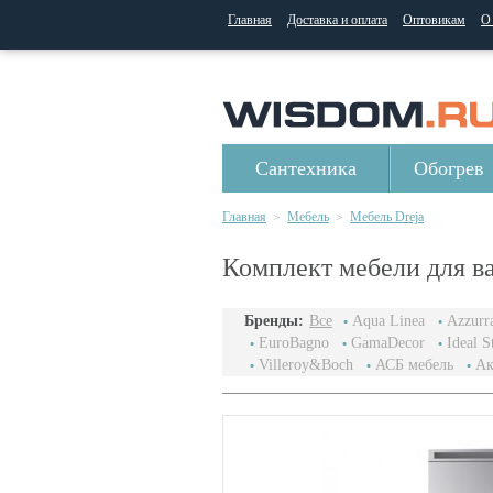
Главная
Доставка и оплата
Оптовикам
О
Сантехника
Обогрев
Главная
Мебель
Мебель Dreja
>
>
Комплект мебели для ва
Бренды:
Все
Aqua Linea
Azzurr
EuroBagno
GamaDecor
Ideal S
Villeroy&Boch
АСБ мебель
Ак