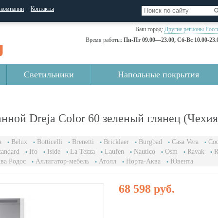
 компании
Контакты
Ваш город:
Другие регионы Росс
Время работы:
Пн-Пт 09.00—23.00, Сб-Вс 10.00-23.
Светильники
Напольные покрытия
нной Dreja Color 60 зеленый глянец (Чехия
a
Belux
Botticelli
Brenetti
Bricklaer
Burgbad
Casa Vera
Coq
tandard
Ifo
Iside
La Tezza
Laufen
Nautico
Osm
Ravak
R
ва Родос
Аллигатор-мебель
Атолл
Норта-Аква
Ювента
68 598 руб.