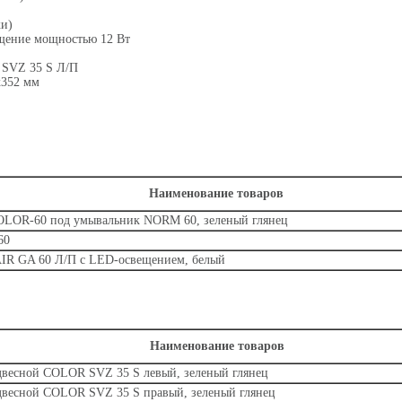
ки)
ещение мощностью 12 Вт
 SVZ 35 S Л/П
x352 мм
Наименование товаров
COLOR-60 под умывальник NORM 60,
зеленый
глянец
60
IR GA 60
Л/П
с LED-освещением
, белый
Наименование товаров
двесной COLOR SVZ 35 S левый,
зеленый
глянец
двесной COLOR SVZ 35 S правый,
зеленый
глянец