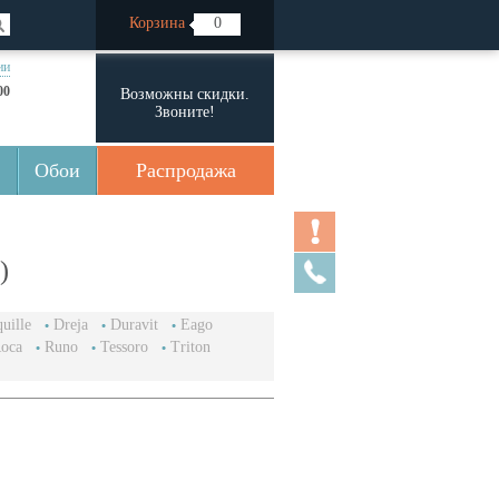
Корзина
0
ии
00
Возможны скидки.
Звоните!
Обои
Распродажа
)
uille
Dreja
Duravit
Eago
oca
Runo
Tessoro
Triton