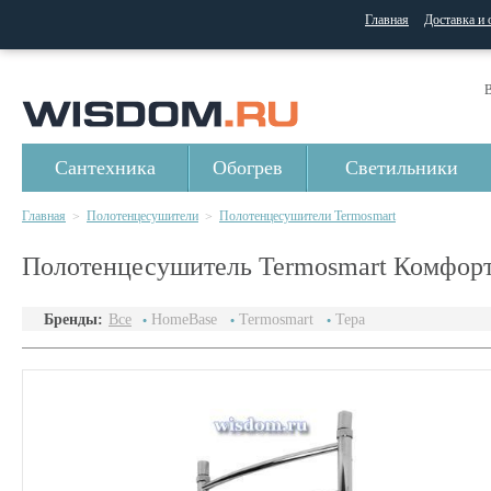
Главная
Доставка и 
В
Сантехника
Обогрев
Светильники
Главная
Полотенцесушители
Полотенцесушители Termosmart
>
>
Полотенцесушитель Termosmart Комфор
Бренды:
Все
HomeBase
Termosmart
Тера