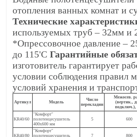
отопления ванных комнат и с
Технические характеристик
используемых труб – 32мм и 2
*Опрессовочное давление – 2
до 115'С
Гарантийные обязат
изготовитель гарантирует ра
условии соблюдения правил м
условий хранения и транспор
Межосев. ра
Число
Артикул
Модель
(вертик., д
перекладин
подключ.),
"Комфорт"
KR40/60
полотенцесушитель
5
600
400х600 мм
"Комфорт"
KR40/80
полотенцесушитель
7
800