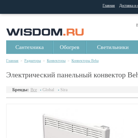
Главная
Доставка и 
В
Сантехника
Обогрев
Светильники
Главная
Радиаторы
Конвекторы
Конвекторы Beha
>
>
>
Электрический панельный конвектор Beh
Бренды:
Все
Global
Sira