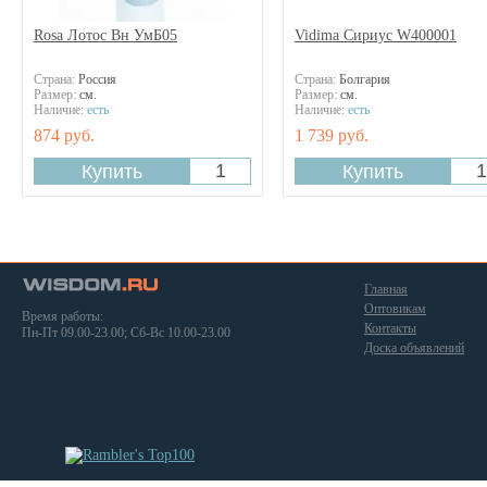
Rosa Лотос Вн УмБ05
Vidima Сириус W400001
Страна:
Россия
Страна:
Болгария
Размер:
см.
Размер:
см.
Наличие:
есть
Наличие:
есть
874 руб.
1 739 руб.
Главная
Оптовикам
Время работы:
Контакты
Пн-Пт 09.00-23.00; Сб-Вс 10.00-23.00
Доска объявлений