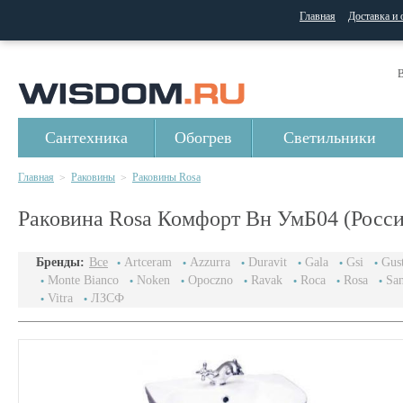
Главная
Доставка и 
В
Сантехника
Обогрев
Светильники
Главная
Раковины
Раковины Rosa
>
>
Раковина Rosa Комфорт Вн УмБ04 (Росси
Бренды:
Все
Artceram
Azzurra
Duravit
Gala
Gsi
Gus
Monte Bianco
Noken
Opoczno
Ravak
Roca
Rosa
San
Vitra
ЛЗСФ