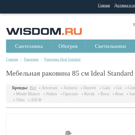
Главная
Доставка и о
В
Сантехника
Обогрев
Светильники
Главная
Раковины
Раковины Ideal Standard
>
>
Мебельная раковина 85 см Ideal Standard
Бренды:
Все
Artceram
Azzurra
Duravit
Gala
Gsi
Gus
Monte Bianco
Noken
Opoczno
Ravak
Roca
Rosa
San
Vitra
ЛЗСФ