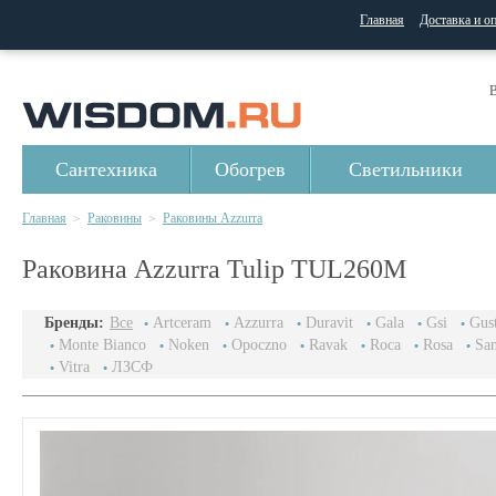
Главная
Доставка и о
В
Сантехника
Обогрев
Светильники
Главная
Раковины
Раковины Azzurra
>
>
Раковина Azzurra Tulip TUL260M
Бренды:
Все
Artceram
Azzurra
Duravit
Gala
Gsi
Gus
Monte Bianco
Noken
Opoczno
Ravak
Roca
Rosa
San
Vitra
ЛЗСФ