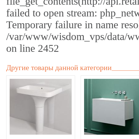
file_get_contents(http://api.r
failed to open stream: php_netw
Temporary failure in name reso
/var/www/wisdom_vps/data/ww
on line 2452
Другие товары данной категории