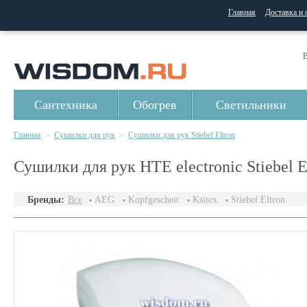
Главная
Доставка и 
В
Сантехника
Обогрев
Светильники
Главная
Сушилки для рук
Сушилки для рук Stiebel Eltron
>
>
Сушилки для рук НТЕ electronic Stiebel E
Бренды:
Все
AEG
Kopfgescheit
Ksitex
Stiebel Eltron