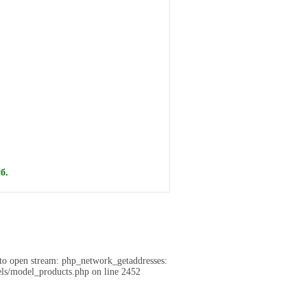
б.
 to open stream: php_network_getaddresses:
ls/model_products.php on line 2452