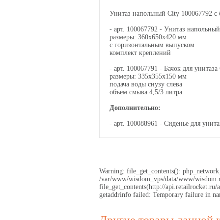
Унитаз напольный City 100067792 с 
- арт. 100067792 - Унитаз напольный
размеры: 360х650х420 мм
с горизонтальным выпуском
комплект креплений
- арт. 100067791 - Бачок для унитаза 
размеры: 335х355х150 мм
подача воды снузу слева
объем смыва 4,5/3 литра
Дополнительно:
- арт. 100088961 - Сиденье для унит
Warning: file_get_contents(): php_network_
/var/www/wisdom_vps/data/www/wisdom.ru/
file_get_contents(http://api.retailrocket
getaddrinfo failed: Temporary failure in