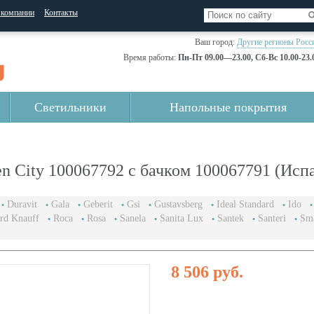
 компании
Контакты
Ваш город:
Другие регионы Росс
Время работы:
Пн-Пт 09.00—23.00, Сб-Вс 10.00-23.
Светильники
Напольные покрытия
n City 100067792 с бачком 100067791 (Исп
Duravit
Gala
Geberit
Gsi
Gustavsberg
Ideal Standard
Ido
rd Knauff
Roca
Rosa
Sanela
Sanita Lux
Santek
Santeri
Sm
8 506 руб.