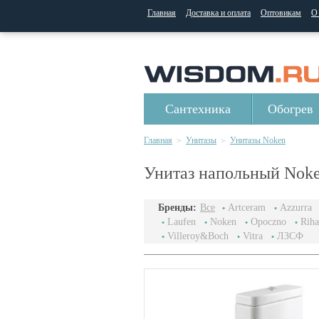
Главная
Доставка и оплата
Оптовикам
О
Сантехника
Обогрев
Главная
Унитазы
Унитазы Noken
>
>
Унитаз напольный Noke
Бренды:
Все
Artceram
Azzurra
Laufen
Noken
Opoczno
Riha
Villeroy&Boch
Vitra
ЛЗСФ