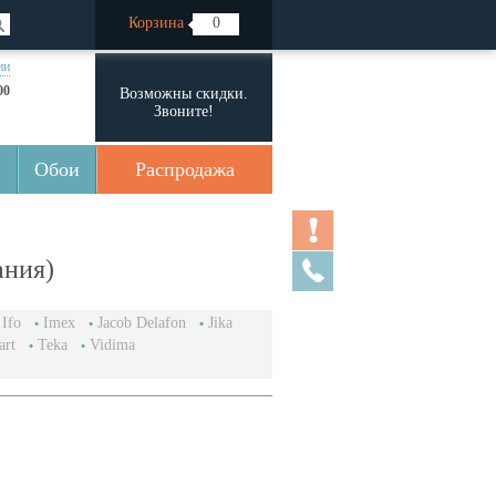
Корзина
0
ии
00
Возможны скидки.
Звоните!
Обои
Распродажа
ания)
Ifo
Imex
Jacob Delafon
Jika
art
Teka
Vidima