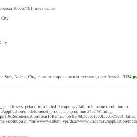
бачком 100067791, цвет белый
 City
City
аза Soft, Noken, City, с амортизированными петлями, цвет белый -
3124 ру
getaddresses: getaddrinfo failed: Temporary failure in name resolution in
application/models/model_products.php on line 2452 Warning:
.ru/api/1.0/Recomendation/ItemToItems/545b4f546636b31f500f3331/3903): failed
 name resolution in /var/www/wisdom_vps/data/www/wisdom.ru/application/mode