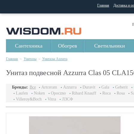
Главная
Доставка и о
В
Сантехника
Обогрев
Светильники
Главная
Унитазы
Унитазы Azzurra
>
>
Унитаз подвесной Azzurra Clas 05 CLA1
Бренды:
Все
Artceram
Azzurra
Duravit
Gala
Geberit
Laufen
Noken
Opoczno
Rihard Knauff
Roca
Rosa
S
Villeroy&Boch
Vitra
ЛЗСФ