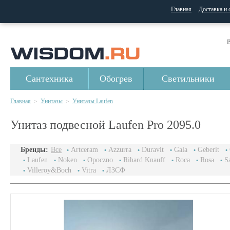
Главная
Доставка и 
В
Сантехника
Обогрев
Светильники
Главная
Унитазы
Унитазы Laufen
>
>
Унитаз подвесной Laufen Pro 2095.0
Бренды:
Все
Artceram
Azzurra
Duravit
Gala
Geberit
Laufen
Noken
Opoczno
Rihard Knauff
Roca
Rosa
S
Villeroy&Boch
Vitra
ЛЗСФ