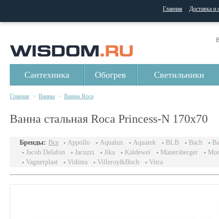
Главная
Доставка и 
В
Сантехника
Обогрев
Светильники
Главная
Ванны
Ванны Roca
>
>
Ванна стальная Roca Prinсess-N 170x70
Бренды:
Все
Appollo
Aqualux
Aquatek
BLB
Bach
Ba
Jacob Delafon
Jacuzzi
Jika
Kaldewei
Mauersberger
Mon
Vagnerplast
Vidima
Villeroy&Boch
Vitra