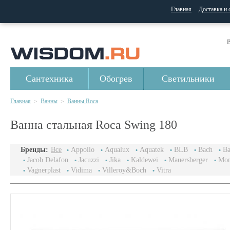
Главная
Доставка и 
В
Сантехника
Обогрев
Светильники
Главная
Ванны
Ванны Roca
>
>
Ванна стальная Roca Swing 180
Бренды:
Все
Appollo
Aqualux
Aquatek
BLB
Bach
Ba
Jacob Delafon
Jacuzzi
Jika
Kaldewei
Mauersberger
Mon
Vagnerplast
Vidima
Villeroy&Boch
Vitra