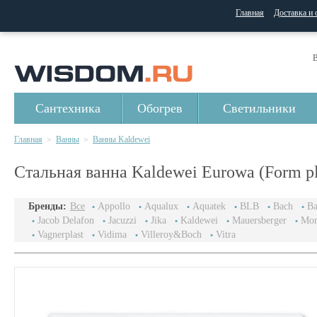
Главная
Доставка и 
В
Сантехника
Обогрев
Светильники
Главная
Ванны
Ванны Kaldewei
>
>
Стальная ванна Kaldewei Eurowa (Form pl
Бренды:
Все
Appollo
Aqualux
Aquatek
BLB
Bach
Ba
Jacob Delafon
Jacuzzi
Jika
Kaldewei
Mauersberger
Mon
Vagnerplast
Vidima
Villeroy&Boch
Vitra