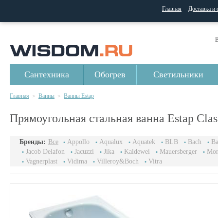
Главная
Доставка и 
В
Сантехника
Обогрев
Светильники
Главная
Ванны
Ванны Estap
>
>
Прямоугольная стальная ванна Estap Class
Бренды:
Все
Appollo
Aqualux
Aquatek
BLB
Bach
Ba
Jacob Delafon
Jacuzzi
Jika
Kaldewei
Mauersberger
Mon
Vagnerplast
Vidima
Villeroy&Boch
Vitra