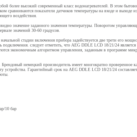
обой более высокий современный класс водонагревателей. В этом бытов
ом сравниваются показатели датчиков температуры на входе и выходе из
ющего воздействия.
 видно значение заданного значения температуры. Поворотом управляюще
ервале значений 30-60 градусов.
 начальной стадии включения прибора задействуется две трети его мощн
 подключения. следует отметить, что AEG DDLE LCD 18/21/24 является
ются экономичным алгоритмом управления, заданным в программе микр
. Брендовый немецкий производитель имеет многократно проверенное ка
у устройства. Гарантийный срок на AEG DDLE LCD 18/21/24 составляет 
боты.
ар/10 бар