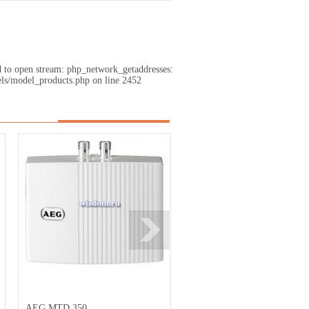
d to open stream: php_network_getaddresses:
ls/model_products.php on line 2452
AEG MTD 350