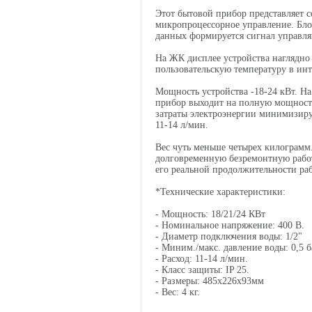
Этот бытовой прибор представляет с
микропроцессорное управление. Блок
данных формируется сигнал управля
На ЖК дисплее устройства наглядно
пользовательскую температуру в инт
Мощность устройства -18-24 кВт. На
прибор выходит на полную мощность
затраты электроэнергии минимизиру
11-14 л/мин.
Вес чуть меньше четырех килограмм
долговременную безремонтную работ
его реальной продолжительности ра
*Технические характеристики:
- Мощность: 18/21/24 КВт
- Номинальное напряжение: 400 В.
- Диаметр подключения воды: 1/2"
- Миним./макс. давление воды: 0,5 б
- Расход: 11-14 л/мин.
- Класс защиты: IP 25.
- Размеры: 485х226х93мм
- Вес: 4 кг.