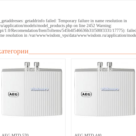
getaddresses: getaddrinfo failed: Temporary failure in name resolution in
application/models/model_products.php on line 2452 Warning:
.ru/api/1.0/Recomendation/ItemToItems/545b4f546636b31f500f3331/17775): faile
 name resolution in /var/www/wisdom_vps/data/www/wisdom.ru/application/mode
категории
AEG MTD 570
AEG MTD 440