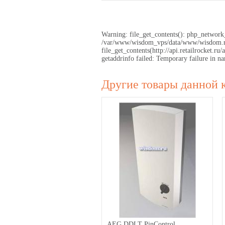
Warning: file_get_contents(): php_network_
/var/www/wisdom_vps/data/www/wisdom.ru/
file_get_contents(http://api.retailrocket
getaddrinfo failed: Temporary failure in
Другие товары данной 
AEG DDLT PinControl