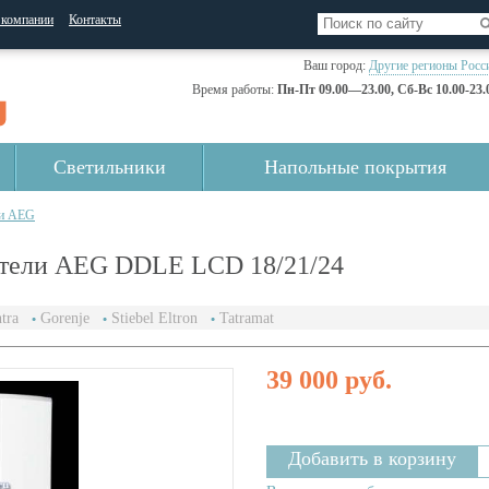
 компании
Контакты
Ваш город:
Другие регионы Росс
Время работы:
Пн-Пт 09.00—23.00, Сб-Вс 10.00-23.
Светильники
Напольные покрытия
ли AEG
атели AEG DDLE LCD 18/21/24
tra
Gorenje
Stiebel Eltron
Tatramat
39 000 руб.