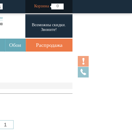
Корзина
0
ии
00
Возможны скидки.
Звоните!
Обои
Распродажа