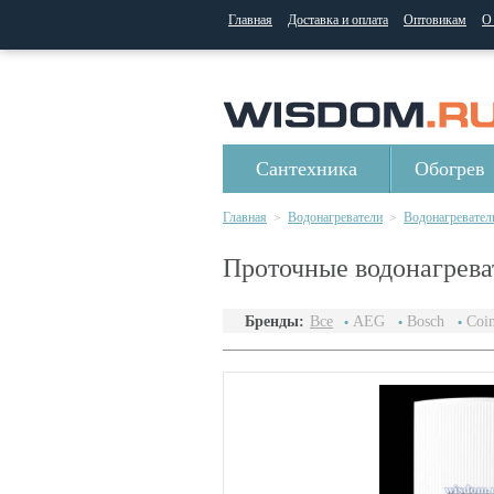
Главная
Доставка и оплата
Оптовикам
О
Сантехника
Обогрев
Главная
Водонагреватели
Водонагревате
>
>
Проточные водонагрев
Бренды:
Все
AEG
Bosch
Coin