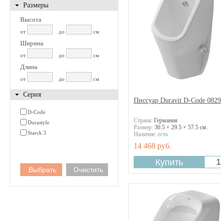
Размеры
Высота
от
до
см
Ширина
от
до
см
Длина
от
до
см
Серия
Писсуар Duravit D-Code 082
D-Code
Страна:
Германия
Durastyle
Размер:
30.5 × 29.5 × 57.5 см.
Starck 3
Наличие:
есть
14 468 руб.