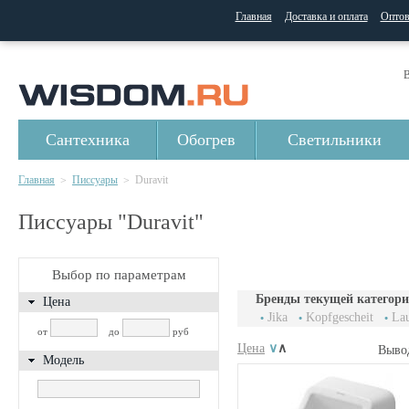
Главная
Доставка и оплата
Опто
В
Сантехника
Обогрев
Светильники
Главная
Писсуары
Duravit
>
>
Писсуары "Duravit"
Выбор по параметрам
Бренды текущей категори
Цена
Jika
Kopfgescheit
La
от
до
руб
Цена
∨
∧
Выво
Модель