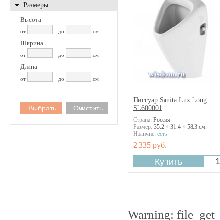
Размеры
Высота
от
до
см
Ширина
от
до
см
Длина
от
до
см
Писсуар Sanita Lux Long
SL600001
Страна:
Россия
Размер:
35.2 × 31.4 × 58.3 см.
Наличие:
есть
2 335 руб.
Warning: file_get