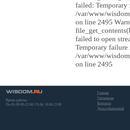
failed: Temporary 
/var/www/wisdom_
on line 2495 Warn
file_get_contents
failed to open str
Temporary failure 
/var/www/wisdom_
on line 2495
Главная
Оптовикам
Время работы:
Контакты
Пн-Пт 09.00-23.00; Сб-Вс 10.00-23.00
Доска объявлений