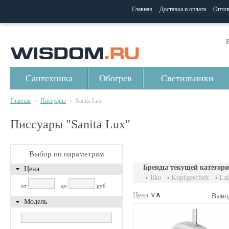
Главная
Доставка и оплата
Опто
В
Сантехника
Обогрев
Светильники
Главная
Писсуары
Sanita Lux
>
>
Писсуары "Sanita Lux"
Выбор по параметрам
Бренды текущей категори
Цена
Jika
Kopfgescheit
La
от
до
руб
Цена
∨
∧
Выво
Модель