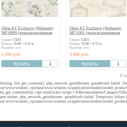
Обои KT Exclusive (Wallquest)
Обои KT Exclusive (Wallquest)
MF10909 (винилизированная
MF11001 (винилизированная
бумага)
бумага)
Страна:
США
Страна:
США
Размер:
10.00 × 0.52 м.
Размер:
10.00 × 0.52 м.
Наличие:
есть
Наличие:
есть
3 490 руб.
3 490 руб.
В н
arning: file_get_contents(): php_network_getaddresses: getaddrinfo failed: Te
/var/www/wisdom_vps/data/www/wisdom.ru/application/models/model_products
ile_get_contents(http://api.retailrocket.ru/api/1.0/Recomendation/CategoryTo
pen stream: php_network_getaddresses: getaddrinfo failed: Temporary failure i
/var/www/wisdom_vps/data/www/wisdom.ru/application/models/model_products