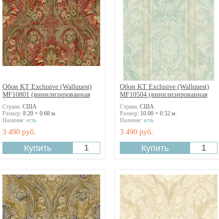
Обои KT Exclusive (Wallquest)
Обои KT Exclusive (Wallquest)
MF10801 (винилизированная
MF10504 (винилизированная
бумага)
бумага)
Страна:
США
Страна:
США
Размер:
8.20 × 0.68 м.
Размер:
10.00 × 0.52 м.
Наличие:
есть
Наличие:
есть
3 490 руб.
3 490 руб.