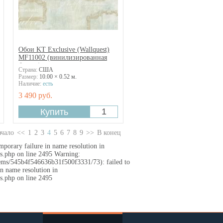
Обои KT Exclusive (Wallquest)
MF11002 (винилизированная
бумага)
Страна:
США
Размер:
10.00 × 0.52 м.
Наличие:
есть
3 490 руб.
ачало
<<
1
2
3
4
5
6
7
8
9
>>
В конец
mporary failure in name resolution in
.php on line 2495 Warning:
Items/545b4f546636b31f500f3331/73): failed to
n name resolution in
.php on line 2495