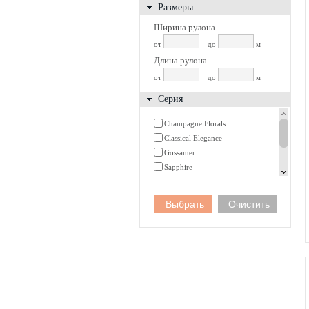
Размеры
Ширина рулона
от
до
м
Длина рулона
от
до
м
Серия
Champagne Florals
Classical Elegance
Gossamer
Sapphire
Toiles de Jouy
Villa d'Este
Watercolor Florals