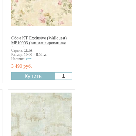
Обои KT Exclusive (Wallquest)
MF10903 (винилизированная
бумага)
Страна:
США
Размер:
10.00 × 0.52 м.
Наличие:
есть
3 490 руб.