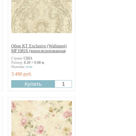
Обои KT Exclusive (Wallquest)
MF10816 (винилизированная
бумага)
Страна:
США
Размер:
8.20 × 0.68 м.
Наличие:
есть
3 490 руб.