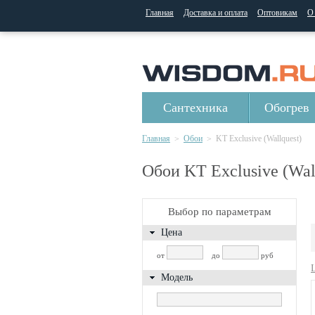
Главная
Доставка и оплата
Оптовикам
О
Сантехника
Обогрев
Главная
Обои
KT Exclusive (Wallquest)
>
>
Обои KT Exclusive (Wal
Выбор по параметрам
Цена
от
до
руб
Модель