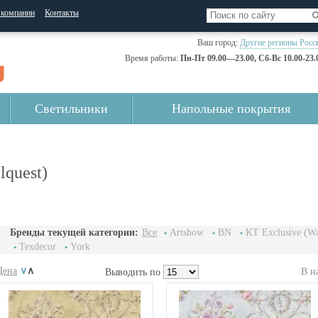
 компании
Контакты
Ваш город:
Другие регионы Росс
Время работы:
Пн-Пт 09.00—23.00, Сб-Вс 10.00-23.
Светильники
Напольные покрытия
lquest)
Бренды текущей категории:
Все
Artshow
BN
KT Exclusive (Wa
Texdecor
York
Цена
∨
∧
В н
Выводить по