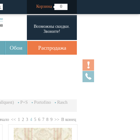
Корзина
0
ии
00
Возможны скидки.
Звоните!
Обои
Распродажа
llquest)
P+S
Portofino
Rasch
ачало
<<
1
2
3
4
5
6
7
8
9
>>
В конец