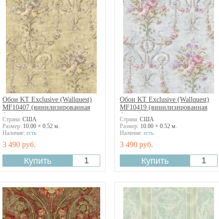
Обои KT Exclusive (Wallquest)
Обои KT Exclusive (Wallquest)
MF10407 (винилизированная
MF10419 (винилизированная
бумага)
бумага)
Страна:
США
Страна:
США
Размер:
10.00 × 0.52 м.
Размер:
10.00 × 0.52 м.
Наличие:
есть
Наличие:
есть
3 490 руб.
3 490 руб.