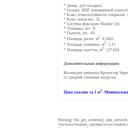
* Декор: дуб пасадена
* Основа:
HDF повышенной влагост
*
Класс износостойкости покрытия:
*
Класс нагрузки: 32
*
Система фиксации Double Clic
* Упаковка, шт.: 8
* Палетта, шт.: 60
2
* Площадь доски, м
: 0,2663
2
* Площадь упаковки, м
: 2,13
2
* Площадь палетты, м
: 127,824
Дополнительная информация:
Коллекция ламината Кроностар Super
со средней степенью нагрузки.
2
Цена указана за 1
м
. Минимальная
Warning: file_get_contents(): php_network_
/var/www/wisdom_vps/data/www/wisdom.ru/