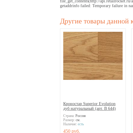
file_get_contents(http://api.retailrocket
getaddrinfo failed: Temporary failure in
Другие товары данной 
Кроностар Superior Evolution
дуб натуральный (арт. В 644)
Страна:
Россия
Размер:
см.
Наличие:
есть
450 руб.