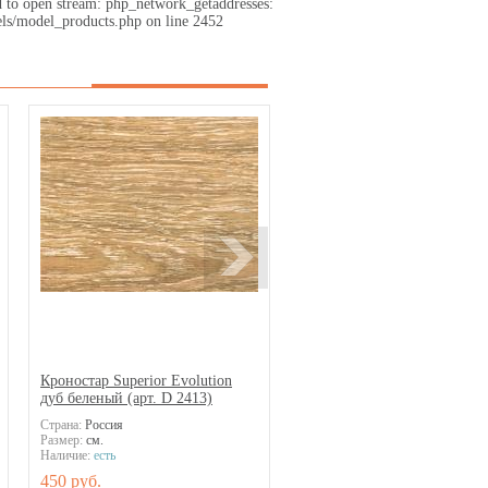
d to open stream: php_network_getaddresses:
ls/model_products.php on line 2452
Кроностар Superior Evolution
дуб беленый (арт. D 2413)
Страна:
Россия
Размер:
см.
Наличие:
есть
450 руб.