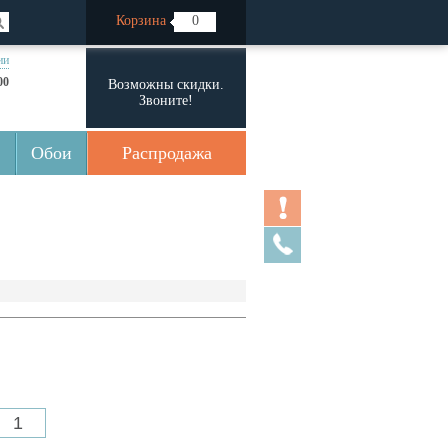
Корзина
0
ии
00
Возможны скидки.
Звоните!
Обои
Распродажа