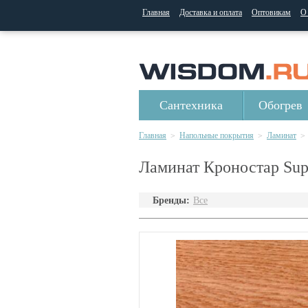
Главная
Доставка и оплата
Оптовикам
О
Сантехника
Обогрев
Главная
Напольные покрытия
Ламинат
>
>
>
Ламинат Кроностар Super
Бренды:
Все