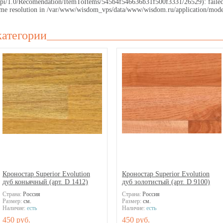
.ru/api/1.0/Recomendation/ItemToItems/545b4f546636b31f500f3331/26529): faile
 name resolution in /var/www/wisdom_vps/data/www/wisdom.ru/application/mode
категории
Кроностар Superior Evolution
Кроностар Superior Evolution
дуб коньячный (арт. D 1412)
дуб золотистый (арт. D 9100)
Страна:
Россия
Страна:
Россия
Размер:
см.
Размер:
см.
Наличие:
есть
Наличие:
есть
450 руб.
450 руб.