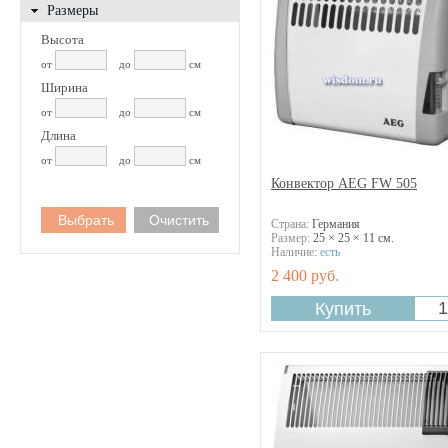
Размеры
Высота
от
до
см
Ширина
от
до
см
Длина
от
до
см
Конвектор AEG FW 505
Страна:
Германия
Размер:
25 × 25 × 11 см.
Наличие:
есть
2 400 руб.