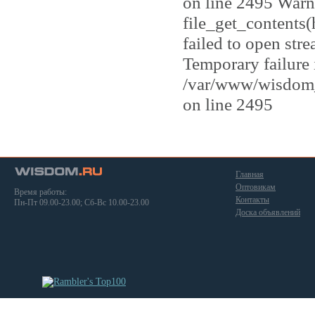
on line 2495 Warn
file_get_contents
failed to open str
Temporary failure 
/var/www/wisdom_
on line 2495
Главная
Оптовикам
Время работы:
Контакты
Пн-Пт 09.00-23.00; Сб-Вс 10.00-23.00
Доска объявлений