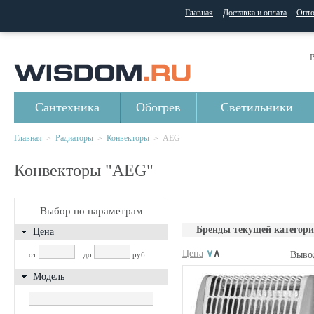
Главная
Доставка и оплата
Опт
В
Сантехника
Обогрев
Светильники
Главная
Радиаторы
Конвекторы
AEG
>
>
>
Конвекторы "AEG"
Выбор по параметрам
Бренды текущей категори
Цена
Цена
∨
∧
Выво
от
до
руб
Модель