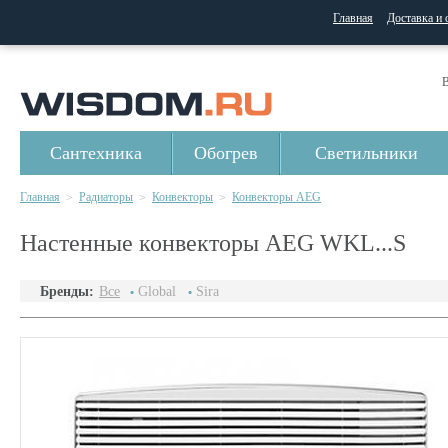
Главная
Доставка и 
В
Сантехника
Обогрев
Светильники
Главная
Радиаторы
Конвекторы
Конвекторы AEG
>
>
>
Настенные конвекторы AEG WKL...S
Бренды:
Все
Global
Sira