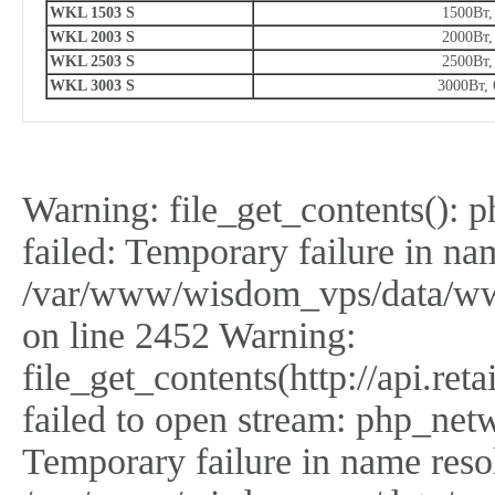
WKL 1503 S
1500Вт,
WKL 2003 S
2000Вт,
WKL 2503 S
2500Вт,
WKL 3003 S
3000Вт,
Warning: file_get_contents(): 
failed: Temporary failure in na
/var/www/wisdom_vps/data/ww
on line 2452 Warning:
file_get_contents(http://api.r
failed to open stream: php_netw
Temporary failure in name reso