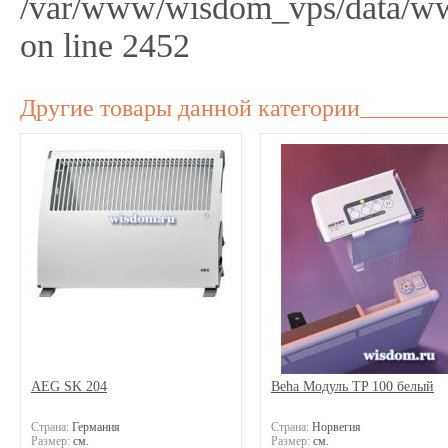
/var/www/wisdom_vps/data/ww
on line 2452
Другие товары данной категории
AEG SK 204
Beha Модуль TP 100 белый
Страна:
Германия
Страна:
Норвегия
Размер:
см.
Размер:
см.