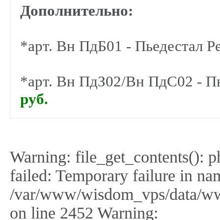
Дополнительно:
*арт. Вн ПдБ01 - Пьедестал Р
*арт. Вн ПдЗ02/Вн ПдС02 - П
руб.
Warning: file_get_contents(): 
failed: Temporary failure in na
/var/www/wisdom_vps/data/ww
on line 2452 Warning: