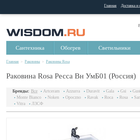
Главная
Доставка и 
В
Сантехника
Обогрев
Светильники
Главная
Раковины
Раковины Rosa
>
>
Раковина Rosa Ресса Вн УмБ01 (Россия)
Бренды:
Все
Artceram
Azzurra
Duravit
Gala
Gsi
Gus
Monte Bianco
Noken
Opoczno
Ravak
Roca
Rosa
San
Vitra
ЛЗСФ