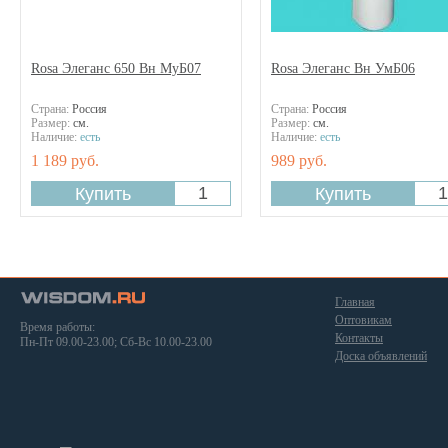
Rosa Элеганс 650 Вн МуБ07
Rosa Элеганc Вн УмБ06
Страна:
Россия
Страна:
Россия
Размер:
см.
Размер:
см.
Наличие:
есть
Наличие:
есть
1 189 руб.
989 руб.
Главная
Оптовикам
Время работы:
Контакты
Пн-Пт 09.00-23.00; Сб-Вс 10.00-23.00
Доска объявлений