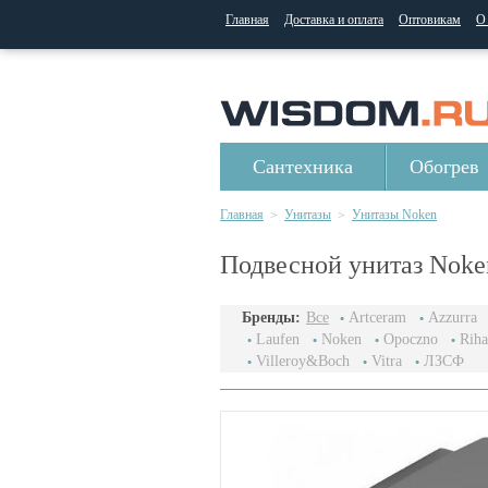
Главная
Доставка и оплата
Оптовикам
О
Сантехника
Обогрев
Главная
Унитазы
Унитазы Noken
>
>
Подвесной унитаз Noke
Бренды:
Все
Artceram
Azzurra
Laufen
Noken
Opoczno
Riha
Villeroy&Boch
Vitra
ЛЗСФ