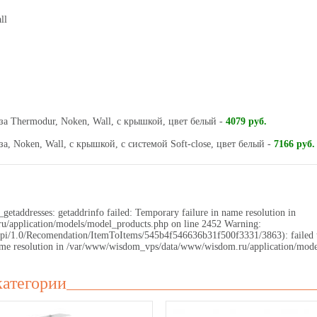
ll
аза Thermodur, Noken, Wall, с крышкой, цвет белый -
4079 руб.
за, Noken, Wall, с крышкой, с системой Soft-close, цвет белый -
7166 руб.
getaddresses: getaddrinfo failed: Temporary failure in name resolution in
application/models/model_products.php on line 2452 Warning:
.ru/api/1.0/Recomendation/ItemToItems/545b4f546636b31f500f3331/3863): failed
 name resolution in /var/www/wisdom_vps/data/www/wisdom.ru/application/mode
категории