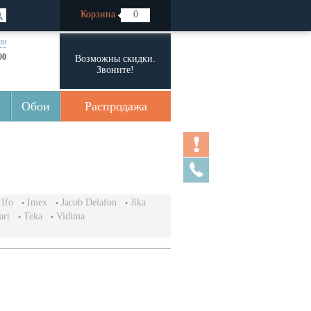
Корзина
0
ии
00
Возможны скидки.
Звоните!
Обои
Распродажа
Ifo
Imex
Jacob Delafon
Jika
art
Teka
Vidima