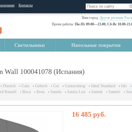
 компании
Контакты
Ваш город:
Другие регионы Росс
Время работы:
Пн-Пт 09.00—23.00, Сб-Вс 10.00-23.
Светильники
Напольные покрытия
n Wall 100041078 (Испания)
Duravit
Gala
Geberit
Gsi
Gustavsberg
Ideal Standard
Ido
rd Knauff
Roca
Rosa
Sanela
Sanita Lux
Santek
Santeri
Sm
16 485 руб.