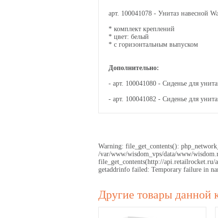
арт. 100041078 - Унитаз навесной Wa
* комплект креплений
* цвет: белый
* с горизонтальным выпуском
Дополнительно:
- арт. 100041080 - Сиденье для унит
- арт. 100041082 - Сиденье для унита
Warning: file_get_contents(): php_network_
/var/www/wisdom_vps/data/www/wisdom.ru/
file_get_contents(http://api.retailrocket
getaddrinfo failed: Temporary failure in
Другие товары данной 